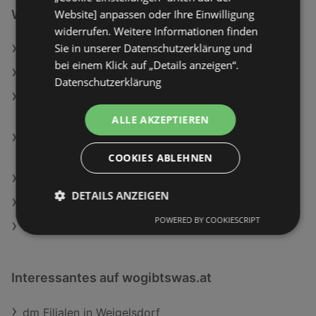
Website] anpassen oder Ihre Einwilligung
Weiterführende Links
widerrufen. Weitere Informationen finden
Sie in unserer Datenschutzerklärung und
Dachsteinbrot
bei einem Klick auf „Details anzeigen“.
CATRICE Contouring Stick Sculpt & Charm 010 Ash
Datenschutzerklärung
Dyson V8 Cyclone Staubsauger (0,5 l, Akkulaufzeit:
bis zu 60 Minuten, Schwarz/Grün)
ALLE AKZEPTIEREN
Herdumbauschrank Cara ca. 60x85x57 cm
Grün/Eiche
COOKIES ABLEHNEN
Wohnwand Vera 4-tlg. ca. 240x130 cm Weiß
DETAILS ANZEIGEN
ADEG Filialen in Gaißau
POWERED BY COOKIESCRIPT
SodaStream Filialen in Gaißau
Interessantes auf wogibtswas.at
dm Filialen in Weigelsdorf