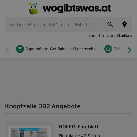
Dein Standort:
Gaißau
Supermärkte, Getränke und Lebensmittel
Elektronik u
Zurück
Wei
Knopfzelle 392 Angebote
HOFER: Flugblatt
Flugblatt – 47 Seiten