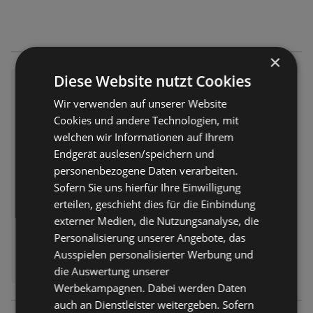
×
Diese Website nutzt Cookies
HOFER: Flugblatt
Wir verwenden auf unserer Website
Flugblatt – 52 Seiten
Flugblatt nur gültig bis:
Cookies und andere Technologien, mit
06.08.2026
welchen wir Informationen auf Ihrem
Entfernt:
3,86 km
Endgerät auslesen/speichern und
personenbezogene Daten verarbeiten.
Sofern Sie uns hierfür Ihre Einwilligung
erteilen, geschieht dies für die Einbindung
externer Medien, die Nutzungsanalyse, die
Personalisierung unserer Angebote, das
Ausspielen personalisierter Werbung und
ERHÄLTLICH BEI:
HOFER
die Auswertung unserer
Werbekampagnen. Dabei werden Daten
auch an Dienstleister weitergeben. Sofern