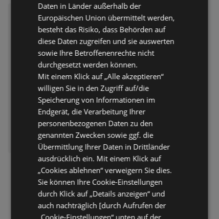
Daten in Länder außerhalb der
HOFER: Flugblatt
Europäischen Union übermittelt werden,
Flugblatt – 50 Seiten
besteht das Risiko, dass Behörden auf
Flugblatt nur gültig bis:
diese Daten zugreifen und sie auswerten
06.08.2026
sowie Ihre Betroffenenrechte nicht
Entfernt:
3,86 km
durchgesetzt werden können.
Mit einem Klick auf „Alle akzeptieren“
willigen Sie in den Zugriff auf/die
Speicherung von Informationen im
Endgerät, die Verarbeitung Ihrer
personenbezogenen Daten zu den
genannten Zwecken sowie ggf. die
ERHÄLTLICH BEI:
HOFER
Übermittlung Ihrer Daten in Drittländer
ausdrücklich ein. Mit einem Klick auf
„Cookies ablehnen“ verweigern Sie dies.
Sie können Ihre Cookie-Einstellungen
durch Klick auf „Details anzeigen“ und
auch nachträglich [durch Aufrufen der
„Cookie-Einstellungen“ unten auf der