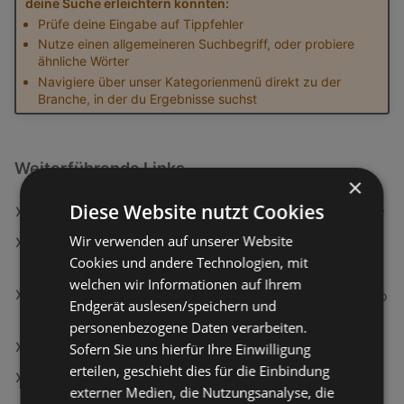
deine Suche erleichtern könnten:
Prüfe deine Eingabe auf Tippfehler
Nutze einen allgemeineren Suchbegriff, oder probiere
ähnliche Wörter
Navigiere über unser Kategorienmenü direkt zu der
Branche, in der du Ergebnisse suchst
Weiterführende Links
×
Diese Website nutzt Cookies
essence Blush Mousse Soft Touch 40 Blushing Berry
Wir verwenden auf unserer Website
PHYSICIANS FORMULA Foundation The Healthy 1
Cookies und andere Technologien, mit
Light Cool
welchen wir Informationen auf Ihrem
Xenoblade Chronicles - Definitive Edition - Nintendo
Endgerät auslesen/speichern und
Switch 2 [Game card]
personenbezogene Daten verarbeiten.
Tefal OptiGrill Kontaktgrill GC705D
Sofern Sie uns hierfür Ihre Einwilligung
erteilen, geschieht dies für die Einbindung
Bosch TAS112E Tassimo Style Friendly
externer Medien, die Nutzungsanalyse, die
Kaffeemaschine Real Black