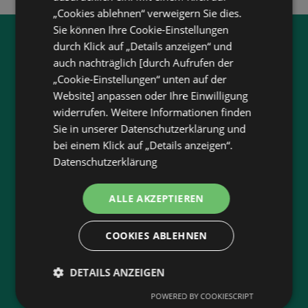
„Cookies ablehnen“ verweigern Sie dies.
Sie können Ihre Cookie-Einstellungen
Jetzt unsere
wogibtswas.at
durch Klick auf „Details anzeigen“ und
auch nachträglich [durch Aufrufen der
App runterladen:
„Cookie-Einstellungen“ unten auf der
Website] anpassen oder Ihre Einwilligung
Filtere nach Branchen und stöbere in Produkten
widerrufen. Weitere Informationen finden
und Flugblättern
Sie in unserer Datenschutzerklärung und
Plane deinen Einkauf mit unserem Merkzettel
bei einem Klick auf „Details anzeigen“.
Lasse dich benachrichtigen, wenn es neue
Datenschutzerklärung
Flugblätter gibt
Neu in der Stadt? Auf unserer Karte findest du
ALLE AKZEPTIEREN
alle Anbieter in deiner Nähe.
COOKIES ABLEHNEN
DETAILS ANZEIGEN
App-Bewertung
POWERED BY COOKIESCRIPT