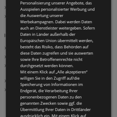
Personalisierung unserer Angebote, das
ADEG Filialen in Gaißau
Ausspielen personalisierter Werbung und
die Auswertung unserer
SodaStream Filialen in Gaißau
Werbekampagnen. Dabei werden Daten
auch an Dienstleister weitergeben. Sofern
Daten in Länder außerhalb der
Interessantes auf wogibtswas.at
Europäischen Union übermittelt werden,
besteht das Risiko, dass Behörden auf
Choco Rocksmini Angebote
diese Daten zugreifen und sie auswerten
Camaro Freizeitschuh Angebote
sowie Ihre Betroffenenrechte nicht
durchgesetzt werden können.
Huawei Watch GT 6, 46mm, Grau, Schwarzes
Mit einem Klick auf „Alle akzeptieren“
Fluorelastomer-Armband; Smartwatch
willigen Sie in den Zugriff auf/die
Alle Mobile-PcRettung Filialen
Speicherung von Informationen im
WMF 7116001811 Astoria Topf-Set (5tlg., alle
Endgerät, die Verarbeitung Ihrer
Herdarten, Edelstahl, Cromargan® Edelstahl rostfrei
personenbezogenen Daten zu den
18/10)
genannten Zwecken sowie ggf. die
Übermittlung Ihrer Daten in Drittländer
ausdrücklich ein. Mit einem Klick auf