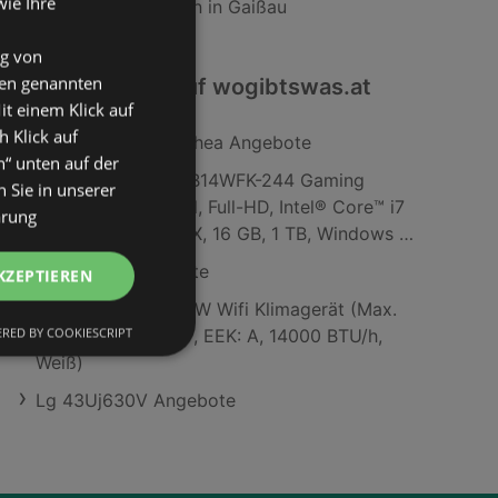
wie Ihre
SodaStream Filialen in Gaißau
ng von
den genannten
Interessantes auf wogibtswas.at
it einem Klick auf
h Klick auf
Korbmarante Calathea Angebote
n“ unten auf der
MSI Katana 17 HX B14WFK-244 Gaming
 Sie in unserer
Notebook, 17,3 Zoll, Full-HD, Intel® Core™ i7
ärung
Prozessor 14650HX, 16 GB, 1 TB, Windows 11
Home, GeForce RTX™ 5060
Lillet Lillet Angebote
KZEPTIEREN
Be Cool BC14KL25W Wifi Klimagerät (Max.
RED BY COOKIESCRIPT
Raumgröße: 48 m², EEK: A, 14000 BTU/h,
Weiß)
Lg 43Uj630V Angebote