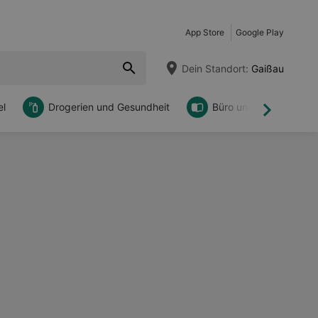
App Store
Google Play
Dein Standort:
Gaißau
l
Drogerien und Gesundheit
Büro und DIY
Weiter