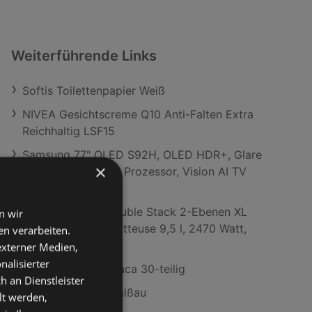
Weiterführende Links
Softis Toilettenpapier Weiß
NIVEA Gesichtscreme Q10 Anti-Falten Extra
Reichhaltig LSF15
Samsung 77" OLED S92H, OLED HDR+, Glare
×
Free, NQ4 AI Gen3 Prozessor, Vision AI TV
(2026); OLED TV
Ninja SL400EU Double Stack 2-Ebenen XL
n wir
Airfryer Heissluftfritteuse 9,5 l, 2470 Watt,
n verarbeiten.
Grau
 externer Medien,
nalisierter
Kombiservice Lumaca 30-teilig
an Dienstleister
ADEG Filialen in Gaißau
lt werden,