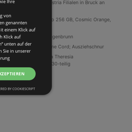
wie Ihre
JET Tankstellen Austria Filialen in Bruck an
der Mur
ng von
Apple iPhone 17 Pro 256 GB, Cosmic Orange,
den genannten
Dual SIM
it einem Klick auf
BILLA Filialen in Hagenbrunn
h Klick auf
n“ unten auf der
Insta 360 Bullet Time Cord; Ausziehschnur
 Sie in unserer
Kombiservice Maria Theresia
ärung
Weiß/Platinfarben, 30-teilig
KZEPTIEREN
RED BY COOKIESCRIPT