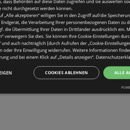
o, dass Behörden auf diese Daten zugreifen und sie auswerten so
15.08.2026
e nicht durchgesetzt werden können.
uf „Alle akzeptieren“ willigen Sie in den Zugriff auf/die Speicheru
 Endgerät, die Verarbeitung Ihrer personenbezogenen Daten zu 
 Dolce Gusto Mini Me Kapselmaschine inkl. 48
. die Übermittlung Ihrer Daten in Drittländer ausdrücklich ein. M
Grey/Schwarz
“ verweigern Sie dies. Sie können Ihre Cookie-Einstellungen durc
“ und auch nachträglich [durch Aufrufen der „Cookie-Einstellunge
 oder Ihre Einwilligung widerrufen. Weitere Informationen finden
ung und bei einem Klick auf „Details anzeigen“.
Datenschutzerkl
EIGEN
COOKIES ABLEHNEN
ALLE A
POWE