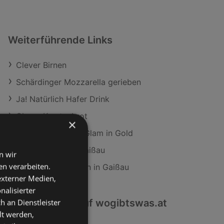
Weiterführende Links
Clever Birnen
Schärdinger Mozzarella gerieben
Ja! Natürlich Hafer Drink
Clever Krustenbrot
×
CATRICE Nagelöl Glam in Gold
ADEG Filialen in Gaißau
n wir
n verarbeiten.
SodaStream Filialen in Gaißau
 externer Medien,
nalisierter
Interessantes auf wogibtswas.at
an Dienstleister
lt werden,