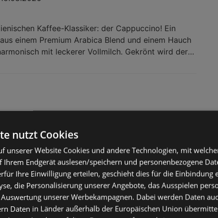
lienischen Kaffee-Klassiker: der Cappuccino! Ein
 aus einem Premium Arabica Blend und einem Hauch
armonisch mit leckerer Vollmilch. Gekrönt wird der
® Cappuccino von einem vollmundigeren
noch mehr Cremigkeit sorgt. CAPPUCCINO: Der
mit dichtem, lockeren Milchschaum und intensiv-
 AROMA: fein gemahlene Arabica und Robusta
ndiges Aroma und feinsten Geschmack durch die
falten TASSENGRÖSSE: 240 ml Milchkaffee, bestehend
te nutzt Cookies
spresso und cremigem Vollmilchschaum (2 Kapseln
OFFEE-SHOP FÜR ZU HAUSE: mit NESCAFÉ® Dolce
f unserer Website Cookies und andere Technologien, mit welche
tzschnell Coffeeshop Genuss für zu Hause mit über
f Ihrem Endgerät auslesen/speichern und personenbezogene Date
nießen QUALITÄT: bis zu 15 bar Pumpendruck der
erfür Ihre Einwilligung erteilen, geschieht dies für die Einbindung
4.1AT Dolce Gusto Mini Me Kapselmaschi
 Kaffeemaschinen sorgen für die perfekte Crema,
se, die Personalisierung unserer Angebote, das Ausspielen perso
ekapseln. Arctic Grey/Schwarz
apsel für perfektes Aroma und gleichbleibende
 Auswertung unserer Werbekampagnen. Dabei werden Daten auch 
€
ern Daten in Länder außerhalb der Europäischen Union übermitte