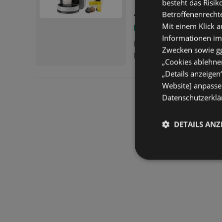
besteht das Risik
Angebot nur gültig bis:
Betroffenenrecht
Mit einem Klick a
NUR KURZ!
Informationen im
Krups KP123B.HB24.1AT
Zwecken sowie ggf
Kaffeekapseln. Arctic 
„Cookies ablehnen
„Details anzeigen
Website] anpassen
Datenschutzerklär
DETAILS ANZ