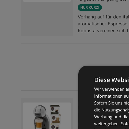
NUR KURZ!
Vorhang auf für den ita
aromatischer Espresso
Robusta vereinen sich h
NESCAFÉ® Dolce Gusto
Milchschaum, der für 
italienische Klassiker 
aromatischem Espresso
Bohnen, die ihr vollmu
intensive Röstung ent
Diese Websi
aus einem kräftigen E
pro Getränk) DEIN C
Wir verwenden au
Gusto® einfach und bli
Informationen au
25 leckeren Sorten ge
Sofern Sie uns hi
Krups KP123B.HB2
NESCAFÉ® Dolce Gusto®
die Nutzungsanaly
ne inkl. 48 Kaffe
die innovative Smart-K
Werbung und die
Qualität in jeder Tasse
55,00 
weitergeben. Sof
Preis nur