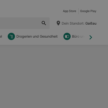
App Store
Google Play
Dein Standort:
Gaißau
l
Drogerien und Gesundheit
Büro und DIY
Weiter