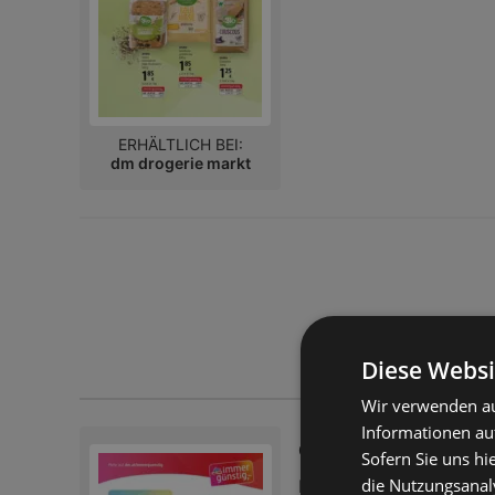
ERHÄLTLICH BEI:
dm drogerie markt
Diese Websi
Wir verwenden au
Informationen au
dm: Journal Expre
Sofern Sie uns hi
die Nutzungsanaly
Flugblatt – 10 Seiten