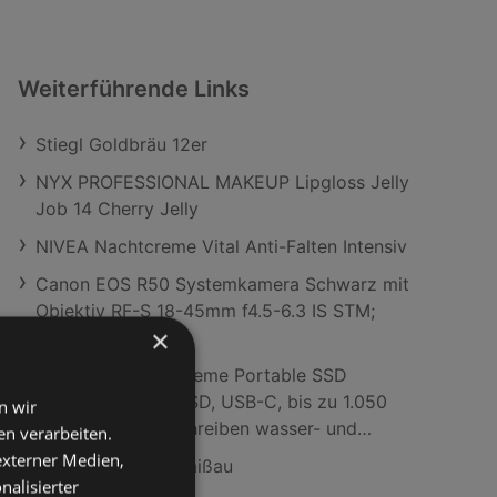
Weiterführende Links
Stiegl Goldbräu 12er
NYX PROFESSIONAL MAKEUP Lipgloss Jelly
Job 14 Cherry Jelly
NIVEA Nachtcreme Vital Anti-Falten Intensiv
Canon EOS R50 Systemkamera Schwarz mit
Objektiv RF-S 18-45mm f4.5-6.3 IS STM;
×
Systemkamera Set
SANDISK 1 TB Extreme Portable SSD
(tragbare NVMe SSD, USB-C, bis zu 1.050
n wir
MB/s lesen und schreiben wasser- und
n verarbeiten.
staubbeständig) Schwarz; Festplatte
 externer Medien,
ADEG Filialen in Gaißau
nalisierter