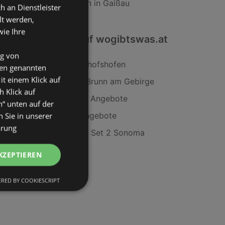
SodaStream Filialen in Gaißau
an Dienstleister
lt werden,
wie Ihre
Interessantes auf wogibtswas.at
ng von
Sport 2000 in Bischofshofen
den genannten
it einem Klick auf
NISSAN Filialen in Brunn am Gebirge
h Klick auf
Epic Kapuzenjacke Angebote
n“ unten auf der
Cappuccinatore Angebote
 Sie in unserer
ärung
Büro Office Edition Set 2 Sonoma
Eiche/Anthrazit
KZEPTIEREN
RED BY COOKIESCRIPT