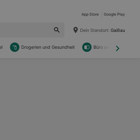
App Store
Google Play
Dein Standort:
Gaißau
l
Drogerien und Gesundheit
Büro und DIY
Weiter