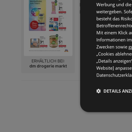
Werbung und die
Flugblatt nur gültig bis:
weitergeben. Sof
Entfernt:
6,3 km
besteht das Risik
Betroffenenrecht
Mit einem Klick a
Informationen im
Zwecken sowie ggf
„Cookies ablehnen
„Details anzeigen
ERHÄLTLICH BEI:
dm drogerie markt
Website] anpassen
Datenschutzerklär
DETAILS ANZ