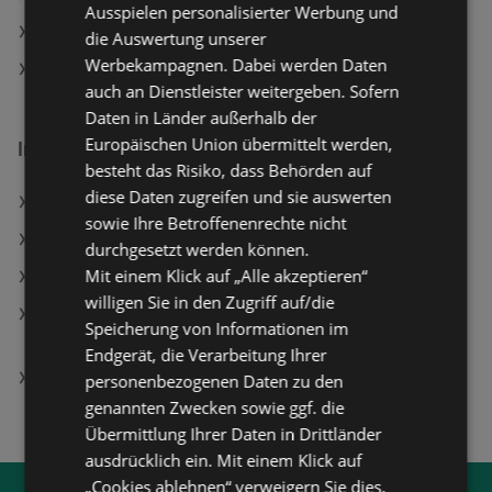
Ausspielen personalisierter Werbung und
ADEG Filialen in Gaißau
die Auswertung unserer
Werbekampagnen. Dabei werden Daten
SodaStream Filialen in Gaißau
auch an Dienstleister weitergeben. Sofern
Daten in Länder außerhalb der
Europäischen Union übermittelt werden,
Interessantes auf wogibtswas.at
besteht das Risiko, dass Behörden auf
diese Daten zugreifen und sie auswerten
Marionnaud Filialen in Wien (20. Bezirk)
sowie Ihre Betroffenenrechte nicht
Lg Lh-Rh760Tf Angebote
durchgesetzt werden können.
Mit einem Klick auf „Alle akzeptieren“
hagebaumarkt Filialen in Unterzögersdorf
willigen Sie in den Zugriff auf/die
Xiaomi Redmi Note 15, LTE, 256 GB, Glacier Blue,
Speicherung von Informationen im
Dual SIM
Endgerät, die Verarbeitung Ihrer
Metallapplikationen Angebote
personenbezogenen Daten zu den
genannten Zwecken sowie ggf. die
Übermittlung Ihrer Daten in Drittländer
ausdrücklich ein. Mit einem Klick auf
„Cookies ablehnen“ verweigern Sie dies.