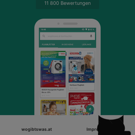
11 800 Bewertungen
wogibtswas.at
Impressum
Schli
NEWSLETTER ANMELDEN