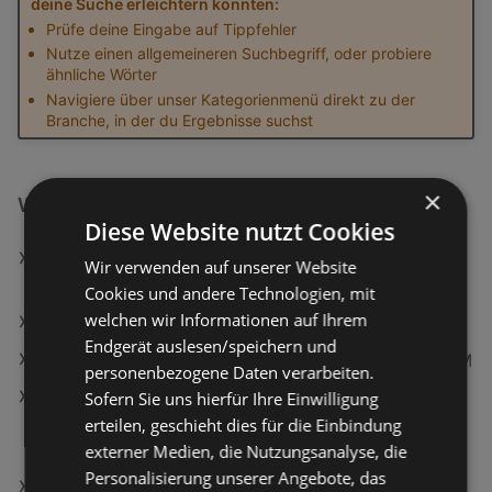
deine Suche erleichtern könnten:
Prüfe deine Eingabe auf Tippfehler
Nutze einen allgemeineren Suchbegriff, oder probiere
ähnliche Wörter
Navigiere über unser Kategorienmenü direkt zu der
Branche, in der du Ergebnisse suchst
×
Weiterführende Links
Diese Website nutzt Cookies
MAYBELLINE NEW YORK Foundation Lifter Plump &
Wir verwenden auf unserer Website
Glow 129
Cookies und andere Technologien, mit
welchen wir Informationen auf Ihrem
NIVEA Nachtcreme Vital Anti-Falten Intensiv
Endgerät auslesen/speichern und
Samsung Galaxy S25 FE, 128 GB, Jetblack, Dual SIM
personenbezogene Daten verarbeiten.
Philips BRI945/00 Lumea Prestige IPL-
Sofern Sie uns hierfür Ihre Einwilligung
Haarentfernungsgerät (Weiß, mit 2 Aufätze,
erteilen, geschieht dies für die Einbindung
Netzbetrieb)
externer Medien, die Nutzungsanalyse, die
Personalisierung unserer Angebote, das
Duschtuch 67/140 cm Pure