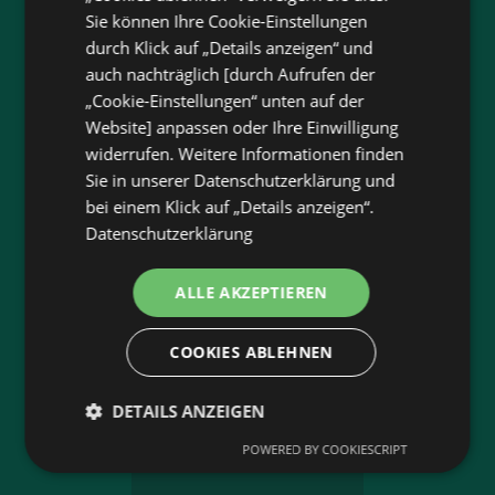
Jetzt unsere
wogibtswas.at
Sie können Ihre Cookie-Einstellungen
durch Klick auf „Details anzeigen“ und
App runterladen:
auch nachträglich [durch Aufrufen der
„Cookie-Einstellungen“ unten auf der
Filtere nach Branchen und stöbere in Produkten
Website] anpassen oder Ihre Einwilligung
und Flugblättern
widerrufen. Weitere Informationen finden
Plane deinen Einkauf mit unserem Merkzettel
Sie in unserer Datenschutzerklärung und
Lasse dich benachrichtigen, wenn es neue
bei einem Klick auf „Details anzeigen“.
Flugblätter gibt
Datenschutzerklärung
Neu in der Stadt? Auf unserer Karte findest du
alle Anbieter in deiner Nähe.
ALLE AKZEPTIEREN
COOKIES ABLEHNEN
DETAILS ANZEIGEN
App-Bewertung
POWERED BY COOKIESCRIPT
4,4