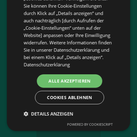
Jetzt unsere
wogibtswas.at
Sie können Ihre Cookie-Einstellungen
durch Klick auf „Details anzeigen“ und
App runterladen:
auch nachträglich [durch Aufrufen der
„Cookie-Einstellungen“ unten auf der
Filtere nach Branchen und stöbere in Produkten
Website] anpassen oder Ihre Einwilligung
und Flugblättern
widerrufen. Weitere Informationen finden
Plane deinen Einkauf mit unserem Merkzettel
Sie in unserer Datenschutzerklärung und
Lasse dich benachrichtigen, wenn es neue
bei einem Klick auf „Details anzeigen“.
Flugblätter gibt
Datenschutzerklärung
Neu in der Stadt? Auf unserer Karte findest du
alle Anbieter in deiner Nähe.
ALLE AKZEPTIEREN
COOKIES ABLEHNEN
DETAILS ANZEIGEN
App-Bewertung
POWERED BY COOKIESCRIPT
4,4