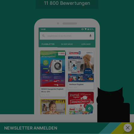
11 800 Bewertungen
Schli
NEWSLETTER ANMELDEN
wogibtswas.at
Impressum