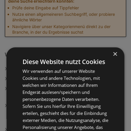
deine Suche erleichtern könnten:
Prüfe deine Eingabe auf Tippfehler
Nutze einen allgemeineren Suchbegriff, oder probiere
ähnliche Wörter
Navigiere über unser Kategorienmenü direkt zu der
Branche, in der du Ergebnisse suchst
×
Weiterführende Links
Diese Website nutzt Cookies
Berger Traditionsbeinschinken
Wir verwenden auf unserer Website
Cookies und andere Technologien, mit
Ja! Natürlich Bio Heumilch
welchen wir Informationen auf Ihrem
NIVEA Gesichtscreme Q10 Anti-Falten Extra
Endgerät auslesen/speichern und
Reichhaltig LSF15
personenbezogene Daten verarbeiten.
Ecksofa in Webstoff Taupe Rücken echt,
Sofern Sie uns hierfür Ihre Einwilligung
Armteilverstellung, Kopfteilverstellung,
erteilen, geschieht dies für die Einbindung
Sitztiefenverstellung 289/180 cm
externer Medien, die Nutzungsanalyse, die
Personalisierung unserer Angebote, das
Multifunktionskissen 40/40 cm