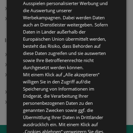
Ausspielen personalisierter Werbung und
ADEG Filialen in Gaißau
die Auswertung unserer
Werbekampagnen. Dabei werden Daten
SodaStream Filialen in Gaißau
auch an Dienstleister weitergeben. Sofern
Daten in Länder außerhalb der
Europäischen Union übermittelt werden,
Interessantes auf wogibtswas.at
besteht das Risiko, dass Behörden auf
diese Daten zugreifen und sie auswerten
Hartlauer Filialen in Fürstenfeld
sowie Ihre Betroffenenrechte nicht
UNICEF Österreich Filialen in Wien (15. Bezirk)
durchgesetzt werden können.
Mit einem Klick auf „Alle akzeptieren“
Samsung Galaxy Watch8 44mm BT, Silver;
willigen Sie in den Zugriff auf/die
Smartwatch
Speicherung von Informationen im
RED ZAC Filialen in Oetz
Endgerät, die Verarbeitung Ihrer
HOFER Filialen in Hellmonsödt
personenbezogenen Daten zu den
genannten Zwecken sowie ggf. die
Übermittlung Ihrer Daten in Drittländer
ausdrücklich ein. Mit einem Klick auf
„Cookies ablehnen“ verweigern Sie dies.