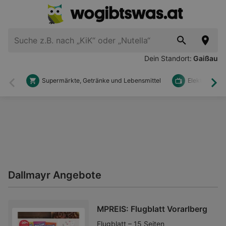
Dein Standort:
Gaißau
Supermärkte, Getränke und Lebensmittel
Elektronik u
Zurück
Wei
Dallmayr Angebote
MPREIS: Flugblatt Vorarlberg
Flugblatt – 15 Seiten