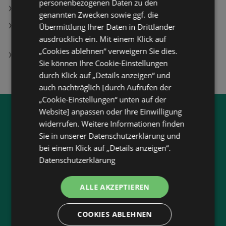
personenbezogenen Daten zu den
Richliz Angebote
genannten Zwecken sowie ggf. die
Peugeot Austria Gesellschaft m.b.H. Filialen in
Übermittlung Ihrer Daten in Drittländer
Kindberg
ausdrücklich ein. Mit einem Klick auf
„Cookies ablehnen“ verweigern Sie dies.
Phosserine Angebote
Sie können Ihre Cookie-Einstellungen
durch Klick auf „Details anzeigen“ und
auch nachträglich [durch Aufrufen der
„Cookie-Einstellungen“ unten auf der
Website] anpassen oder Ihre Einwilligung
Jetzt unsere
wogibtswas.at
widerrufen. Weitere Informationen finden
App runterladen:
Sie in unserer Datenschutzerklärung und
bei einem Klick auf „Details anzeigen“.
Filtere nach Branchen und stöbere in Produkten
Datenschutzerklärung
und Flugblättern
Plane deinen Einkauf mit unserem Merkzettel
ALLE AKZEPTIEREN
Lasse dich benachrichtigen, wenn es neue
Flugblätter gibt
COOKIES ABLEHNEN
Neu in der Stadt? Auf unserer Karte findest du