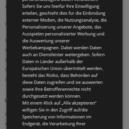
Sofern Sie uns hierfür Ihre Einwilligung
essence Mascara Lash Without Limits Tubing Brown
erteilen, geschieht dies für die Einbindung
Extreme Lengthening & Volume 05 Brown Tubing
externer Medien, die Nutzungsanalyse, die
CATRICE Lipliner Long-Lasting Gel Glide 100 Bare
Personalisierung unserer Angebote, das
Trace
Ausspielen personalisierter Werbung und
NIVEA Gesichtscreme Q10 Anti-Falten Power LSF30
die Auswertung unserer
Werbekampagnen. Dabei werden Daten
Segafredo Intermezzo Kaffeebohnen, 1 kg
auch an Dienstleister weitergeben. Sofern
Zierkissen Ronny Dunkelblau ca. 45x45cm
Daten in Länder außerhalb der
Europäischen Union übermittelt werden,
ADEG Filialen in Gaißau
besteht das Risiko, dass Behörden auf
SodaStream Filialen in Gaißau
diese Daten zugreifen und sie auswerten
sowie Ihre Betroffenenrechte nicht
durchgesetzt werden können.
Interessantes auf wogibtswas.at
Mit einem Klick auf „Alle akzeptieren“
willigen Sie in den Zugriff auf/die
Opel Filialen in Voitsberg
Speicherung von Informationen im
Endgerät, die Verarbeitung Ihrer
Rundumleuchte H1 Angebote