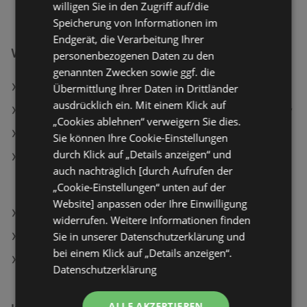
willigen Sie in den Zugriff auf/die
Speicherung von Informationen im
Endgerät, die Verarbeitung Ihrer
Weiterführende Links
personenbezogenen Daten zu den
genannten Zwecken sowie ggf. die
Clever Crème Fraîche Natur
Übermittlung Ihrer Daten in Drittländer
ausdrücklich ein. Mit einem Klick auf
essence Blush Mousse Soft Touch 40 Blushing Berry
„Cookies ablehnen“ verweigern Sie dies.
essence Nagellack Gel 19 Flirt Alert
Sie können Ihre Cookie-Einstellungen
durch Klick auf „Details anzeigen“ und
Samsung 75" Crystal UHD U8070H, Crystal
auch nachträglich [durch Aufrufen der
Prozessor 4K, Metal Stream Design, Vision AI TV
„Cookie-Einstellungen“ unten auf der
(2026); LED TV
Website] anpassen oder Ihre Einwilligung
Waschtischkombi Lendas ca. 80 cm Anthrazit
widerrufen. Weitere Informationen finden
Sie in unserer Datenschutzerklärung und
ADEG Filialen in Gaißau
bei einem Klick auf „Details anzeigen“.
SodaStream Filialen in Gaißau
Datenschutzerklärung
ALLE AKZEPTIEREN