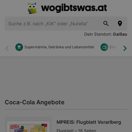
Dein Standort:
Gaißau
Supermärkte, Getränke und Lebensmittel
Elektronik u
Zurück
Wei
Coca-Cola Angebote
MPREIS: Flugblatt Vorarlberg
Flugblatt – 16 Seiten