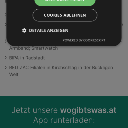
Interessantes auf wogibtswas.at
Fink Kreativ - Bettina Fink Filialen in Graz
COOKIES ABLEHNEN
Hisense 55A6S (2026) 55 Zoll UHD Smart TV 4K 60
DETAILS ANZEIGEN
Hz
POWERED BY COOKIESCRIPT
Huawei Watch GT 6, 41mm, Gold, Weißes Komposit-
Armband; Smartwatch
BIPA in Radstadt
RED ZAC Filialen in Kirchschlag in der Buckligen
Welt
Jetzt unsere
wogibtswas.at
App runterladen: