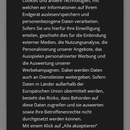
Cookies und andere Technologien, mit
welchen wir Informationen auf Ihrem
Endgerät auslesen/speichern und
personenbezogene Daten verarbeiten.
HOFER: Flugblatt
Sofern Sie uns hierfür Ihre Einwilligung
Flugblatt – 47 Seiten
erteilen, geschieht dies für die Einbindung
Flugblatt nur gültig bis:
13.08.2026
externer Medien, die Nutzungsanalyse, die
Entfernt:
3,86 km
Personalisierung unserer Angebote, das
Ausspielen personalisierter Werbung und
die Auswertung unserer
Werbekampagnen. Dabei werden Daten
auch an Dienstleister weitergeben. Sofern
Daten in Länder außerhalb der
Europäischen Union übermittelt werden,
ERHÄLTLICH BEI:
besteht das Risiko, dass Behörden auf
HOFER
diese Daten zugreifen und sie auswerten
sowie Ihre Betroffenenrechte nicht
durchgesetzt werden können.
Mit einem Klick auf „Alle akzeptieren“