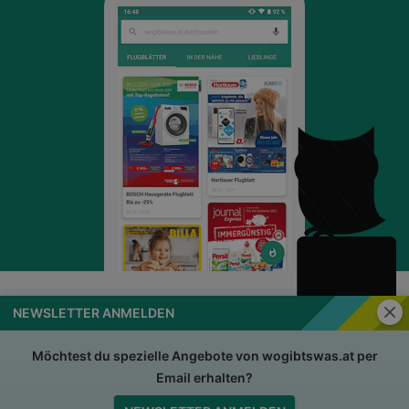
Schli
NEWSLETTER ANMELDEN
wogibtswas.at
Impressum
Nutzungsbedingungen
AGB
Möchtest du spezielle Angebote von wogibtswas.at per
Email erhalten?
Datenschutzerklärung
Für Händler