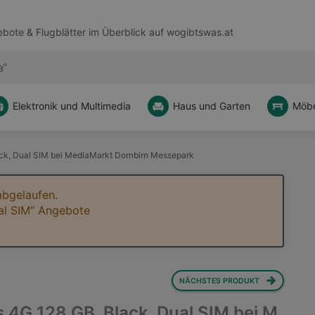
bote & Flugblätter im Überblick auf
wogibtswas.at
Elektronik und Multimedia
Haus und Garten
Möbe
ck, Dual SIM bei MediaMarkt Dornbirn Messepark
abgelaufen.
ual SIM“ Angebote
NÄCHSTES PRODUKT
 4G 128 GB, Black, Dual SIM bei M