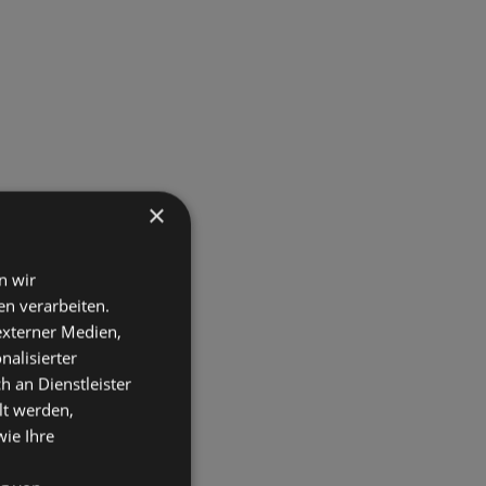
×
n wir
n verarbeiten.
 externer Medien,
nalisierter
an Dienstleister
lt werden,
wie Ihre