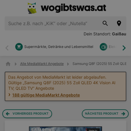
Dein Standort:
Gaißau
Supermärkte, Getränke und Lebensmittel
Elektronik u
Zurück
Wei
Alle MediaMarkt Angebote
Samsung Q8F (2025) 55 Zoll QLED 4
Das Angebot von MediaMarkt ist leider abgelaufen.
Gültige „Samsung Q8F (2025) 55 Zoll QLED 4K Vision AI
TV; QLED TV“ Angebote
188 gültige MediaMarkt Angebote
VORHERIGES PRODUKT
NÄCHSTES PRODUKT