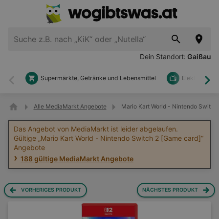
Dein Standort:
Gaißau
Supermärkte, Getränke und Lebensmittel
Elektronik u
Zurück
Wei
Alle MediaMarkt Angebote
Mario Kart World - Nintendo Switc
Das Angebot von MediaMarkt ist leider abgelaufen.
Gültige „Mario Kart World - Nintendo Switch 2 [Game card]“
Angebote
188 gültige MediaMarkt Angebote
VORHERIGES PRODUKT
NÄCHSTES PRODUKT