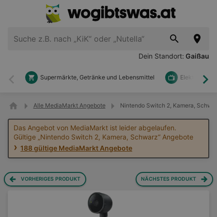
Dein Standort:
Gaißau
Supermärkte, Getränke und Lebensmittel
Elektronik u
Zurück
Wei
Alle MediaMarkt Angebote
Nintendo Switch 2, Kamera, Schwa
Das Angebot von MediaMarkt ist leider abgelaufen.
Gültige „Nintendo Switch 2, Kamera, Schwarz“ Angebote
188 gültige MediaMarkt Angebote
VORHERIGES PRODUKT
NÄCHSTES PRODUKT