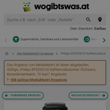
Dein Standort:
Gaißau
Supermärkte, Getränke und Lebensmittel
Elektronik u
Zurück
Wei
Alle MediaMarkt Angebote
Philips EP2225/10 Kaffeevollautom
Das Angebot von MediaMarkt ist leider abgelaufen.
Gültige „Philips EP2225/10 Kaffeevollautomat (Schwarz,
Keramikmahlwerk, 15 bar)“ Angebote
188 gültige MediaMarkt Angebote
VORHERIGES PRODUKT
NÄCHSTES PRODUKT