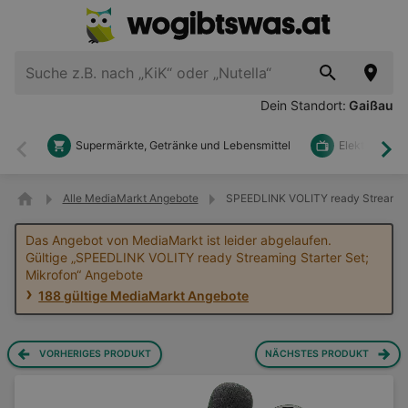
Dein Standort:
Gaißau
Supermärkte, Getränke und Lebensmittel
Elektronik u
Zurück
Wei
Alle MediaMarkt Angebote
SPEEDLINK VOLITY ready Streaming 
Das Angebot von MediaMarkt ist leider abgelaufen.
Gültige „SPEEDLINK VOLITY ready Streaming Starter Set;
Mikrofon“ Angebote
188 gültige MediaMarkt Angebote
VORHERIGES PRODUKT
NÄCHSTES PRODUKT