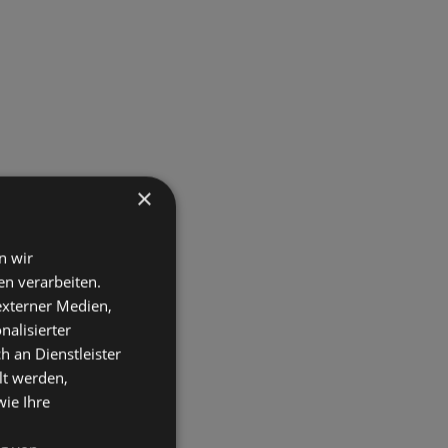
×
n wir
n verarbeiten.
 externer Medien,
nalisierter
an Dienstleister
lt werden,
wie Ihre