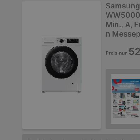
Samsung
WW5000C
Min., A, 
n Messep
52
Preis nur