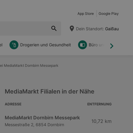
App Store
Google Play
Dein Standort:
Gaißau
l
Drogerien und Gesundheit
Büro und DIY
Weiter
i MediaMarkt Dornbirn Messepark
MediaMarkt Filialen in der Nähe
ADRESSE
ENTFERNUNG
MediaMarkt Dornbirn Messepark
10,72 km
Messestraße 2, 6854 Dornbirn