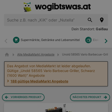
Dein Standort:
Gaißau
Supermärkte, Getränke und Lebensmittel
Elektronik u
Zurück
Wei
Alle MediaMarkt Angebote
Unold 58565 Vario Barbecue-Grille
Das Angebot von MediaMarkt ist leider abgelaufen.
Gültige „Unold 58565 Vario Barbecue-Griller, Schwarz
(1600 Watt)“ Angebote
188 gültige MediaMarkt Angebote
VORHERIGES PRODUKT
NÄCHSTES PRODUKT