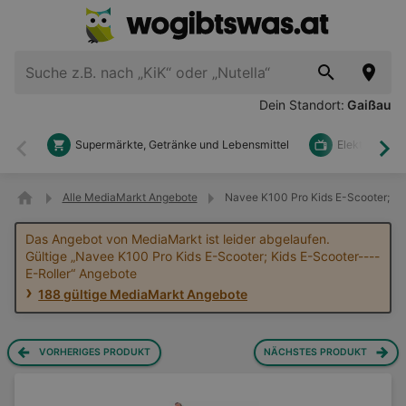
Dein Standort:
Gaißau
Supermärkte, Getränke und Lebensmittel
Elektronik u
Zurück
Wei
Alle MediaMarkt Angebote
Navee K100 Pro Kids E-Scooter; Ki
Das Angebot von MediaMarkt ist leider abgelaufen.
Gültige „Navee K100 Pro Kids E-Scooter; Kids E-Scooter----
E-Roller“ Angebote
188 gültige MediaMarkt Angebote
VORHERIGES PRODUKT
NÄCHSTES PRODUKT