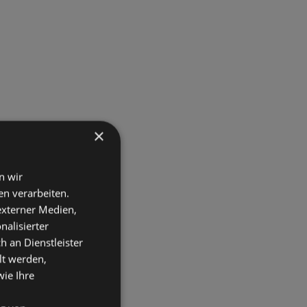
×
n wir
n verarbeiten.
 externer Medien,
nalisierter
an Dienstleister
lt werden,
wie Ihre