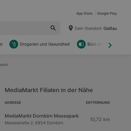
App Store
Google Play
Dein Standort:
Gaißau
l
Drogerien und Gesundheit
Büro und DIY
Weiter
epark
MediaMarkt Filialen in der Nähe
ADRESSE
ENTFERNUNG
MediaMarkt Dornbirn Messepark
10,72 km
Messestraße 2, 6854 Dornbirn