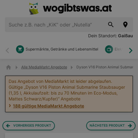
Dein Standort:
Gaißau
Supermärkte, Getränke und Lebensmittel
Elektronik u
Zurück
Wei
Alle MediaMarkt Angebote
Dyson V16 Piston Animal Submarine
Das Angebot von MediaMarkt ist leider abgelaufen.
Gültige „Dyson V16 Piston Animal Submarine Staubsauger
(1,35 l, Akkulaufzeit: bis zu 70 Minuten im Eco-Modus,
Mattes Schwarz/Kupfer)“ Angebote
188 gültige MediaMarkt Angebote
VORHERIGES PRODUKT
NÄCHSTES PRODUKT