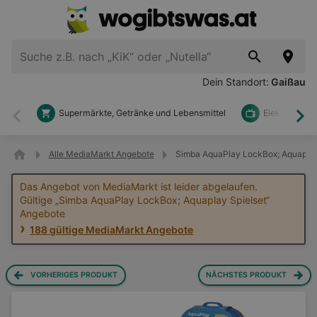
Dein Standort:
Gaißau
Supermärkte, Getränke und Lebensmittel
Elektronik u
Zurück
Wei
Alle MediaMarkt Angebote
Simba AquaPlay LockBox; Aquaplay
Das Angebot von MediaMarkt ist leider abgelaufen.
Gültige „Simba AquaPlay LockBox; Aquaplay Spielset“
Angebote
188 gültige MediaMarkt Angebote
VORHERIGES PRODUKT
NÄCHSTES PRODUKT