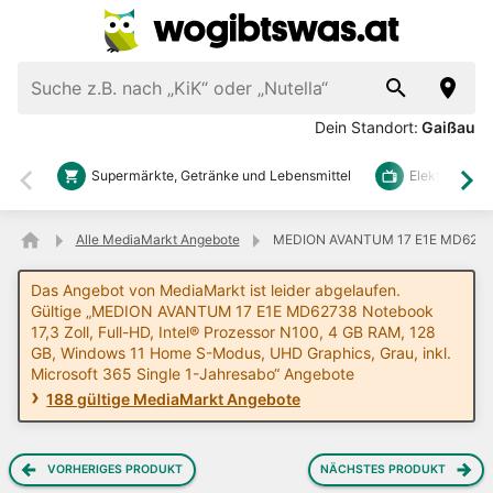
Dein Standort:
Gaißau
Supermärkte, Getränke und Lebensmittel
Elektronik u
Zurück
Wei
Alle MediaMarkt Angebote
MEDION AVANTUM 17 E1E MD62738 Not
Das Angebot von MediaMarkt ist leider abgelaufen.
Gültige „MEDION AVANTUM 17 E1E MD62738 Notebook
17,3 Zoll, Full-HD, Intel® Prozessor N100, 4 GB RAM, 128
GB, Windows 11 Home S-Modus, UHD Graphics, Grau, inkl.
Microsoft 365 Single 1-Jahresabo“ Angebote
188 gültige MediaMarkt Angebote
VORHERIGES PRODUKT
NÄCHSTES PRODUKT