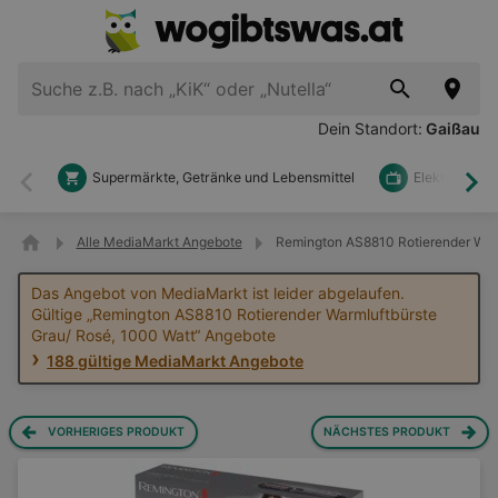
Dein Standort:
Gaißau
Supermärkte, Getränke und Lebensmittel
Elektronik u
Zurück
Wei
Alle MediaMarkt Angebote
Remington AS8810 Rotierender Warm
Das Angebot von MediaMarkt ist leider abgelaufen.
Gültige „Remington AS8810 Rotierender Warmluftbürste
Grau/ Rosé, 1000 Watt“ Angebote
188 gültige MediaMarkt Angebote
VORHERIGES PRODUKT
NÄCHSTES PRODUKT