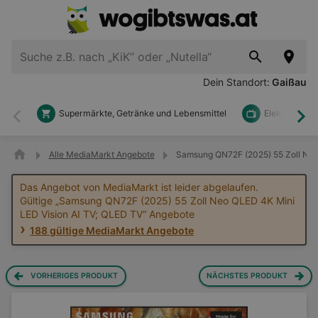
Dein Standort:
Gaißau
Supermärkte, Getränke und Lebensmittel
Elektronik u
Zurück
Wei
Alle MediaMarkt Angebote
Samsung QN72F (2025) 55 Zoll Neo
Das Angebot von MediaMarkt ist leider abgelaufen.
Gültige „Samsung QN72F (2025) 55 Zoll Neo QLED 4K Mini
LED Vision AI TV; QLED TV“ Angebote
188 gültige MediaMarkt Angebote
VORHERIGES PRODUKT
NÄCHSTES PRODUKT