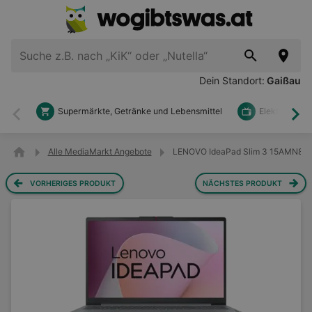
Dein Standort:
Gaißau
Supermärkte, Getränke und Lebensmittel
Elektronik u
Zurück
Wei
Alle MediaMarkt Angebote
LENOVO IdeaPad Slim 3 15AMN8 Not
VORHERIGES PRODUKT
NÄCHSTES PRODUKT