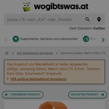
Dein Standort:
Gaißau
Supermärkte, Getränke und Lebensmittel
Elektronik u
Zurück
Wei
Alle MediaMarkt Angebote
Samsung Galaxy Watch Ultra LTE 4
Das Angebot von MediaMarkt ist leider abgelaufen.
Gültige „Samsung Galaxy Watch Ultra LTE 47mm, Titanium
Dark Gray; Smartwatch“ Angebote
188 gültige MediaMarkt Angebote
VORHERIGES PRODUKT
NÄCHSTES PRODUKT