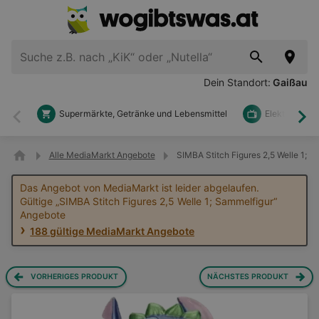
Dein Standort:
Gaißau
Supermärkte, Getränke und Lebensmittel
Elektronik u
Zurück
Wei
Alle MediaMarkt Angebote
SIMBA Stitch Figures 2,5 Welle 1; 
Das Angebot von MediaMarkt ist leider abgelaufen.
Gültige „SIMBA Stitch Figures 2,5 Welle 1; Sammelfigur“
Angebote
188 gültige MediaMarkt Angebote
VORHERIGES PRODUKT
NÄCHSTES PRODUKT