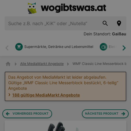
Dein Standort:
Gaißau
Supermärkte, Getränke und Lebensmittel
Elektronik u
Zurück
Wei
Alle MediaMarkt Angebote
WMF Classic Line Messerblock best
Das Angebot von MediaMarkt ist leider abgelaufen.
Gültige „WMF Classic Line Messerblock bestückt, 6-teilig“
Angebote
188 gültige MediaMarkt Angebote
VORHERIGES PRODUKT
NÄCHSTES PRODUKT