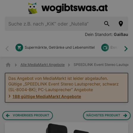
Dein Standort:
Gaißau
Supermärkte, Getränke und Lebensmittel
Elektronik u
Zurück
Wei
Alle MediaMarkt Angebote
SPEEDLINK Event Stereo Lautsprec
Das Angebot von MediaMarkt ist leider abgelaufen.
Gültige „SPEEDLINK Event Stereo Lautsprecher, schwarz
(SL-8004-BK); PC-Lautsprecher“ Angebote
188 gültige MediaMarkt Angebote
VORHERIGES PRODUKT
NÄCHSTES PRODUKT