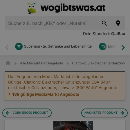
Dein Standort:
Gaißau
Supermärkte, Getränke und Lebensmittel
Elektronik u
Zurück
Wei
Alle MediaMarkt Angebote
Clatronic Elektrischer Grillanzünd
Das Angebot von MediaMarkt ist leider abgelaufen.
Gültige „Clatronic Elektrischer Grillanzünder EGA 3404
elektrischer Grillanzünder, schwarz (800 Watt)“ Angebote
188 gültige MediaMarkt Angebote
VORHERIGES PRODUKT
NÄCHSTES PRODUKT