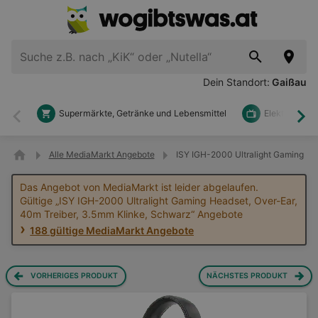
Dein Standort:
Gaißau
Supermärkte, Getränke und Lebensmittel
Elektronik u
Zurück
Wei
Alle MediaMarkt Angebote
ISY IGH-2000 Ultralight Gaming He
Das Angebot von MediaMarkt ist leider abgelaufen.
Gültige „ISY IGH-2000 Ultralight Gaming Headset, Over-Ear,
40m Treiber, 3.5mm Klinke, Schwarz“ Angebote
188 gültige MediaMarkt Angebote
VORHERIGES PRODUKT
NÄCHSTES PRODUKT