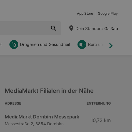
App Store
Google Play
Dein Standort:
Gaißau
l
Drogerien und Gesundheit
Büro und DIY
Weiter
MediaMarkt Filialen in der Nähe
ADRESSE
ENTFERNUNG
MediaMarkt Dornbirn Messepark
10,72 km
Messestraße 2, 6854 Dornbirn