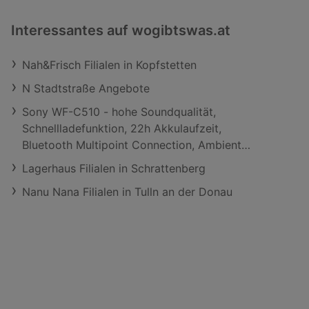
Interessantes auf wogibtswas.at
Nah&Frisch Filialen in Kopfstetten
N Stadtstraße Angebote
Sony WF-C510 - hohe Soundqualität,
Schnellladefunktion, 22h Akkulaufzeit,
Bluetooth Multipoint Connection, Ambient
Sound-Modus, Spotify Tap, IPX4 - Weiß; True
Lagerhaus Filialen in Schrattenberg
Wireless Kopfhörer
Nanu Nana Filialen in Tulln an der Donau