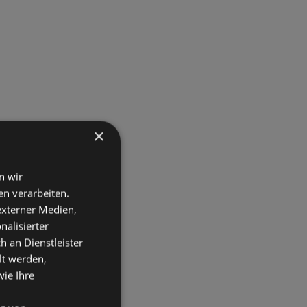
×
n wir
n verarbeiten.
 externer Medien,
nalisierter
an Dienstleister
lt werden,
wie Ihre