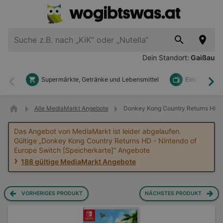
Dein Standort:
Gaißau
Supermärkte, Getränke und Lebensmittel
Elektronik u
Zurück
Wei
Alle MediaMarkt Angebote
Donkey Kong Country Returns HD - 
Das Angebot von MediaMarkt ist leider abgelaufen.
Gültige „Donkey Kong Country Returns HD - Nintendo of
Europe Switch [Speicherkarte]“ Angebote
188 gültige MediaMarkt Angebote
VORHERIGES PRODUKT
NÄCHSTES PRODUKT