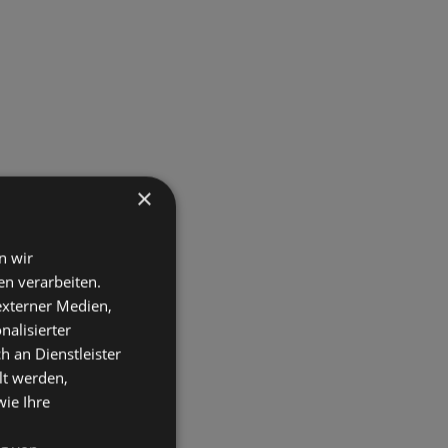
×
n wir
n verarbeiten.
 externer Medien,
nalisierter
an Dienstleister
lt werden,
wie Ihre