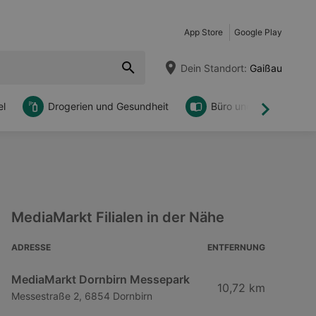
App Store
Google Play
Dein Standort:
Gaißau
l
Drogerien und Gesundheit
Büro und DIY
Weiter
MediaMarkt Filialen in der Nähe
ADRESSE
ENTFERNUNG
MediaMarkt Dornbirn Messepark
10,72 km
Messestraße 2, 6854 Dornbirn