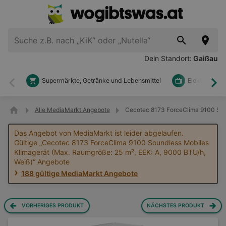
Dein Standort:
Gaißau
Supermärkte, Getränke und Lebensmittel
Elektronik u
Zurück
Wei
Alle MediaMarkt Angebote
Cecotec 8173 ForceClima 9100 Soun
Das Angebot von MediaMarkt ist leider abgelaufen.
Gültige „Cecotec 8173 ForceClima 9100 Soundless Mobiles
Klimagerät (Max. Raumgröße: 25 m², EEK: A, 9000 BTU/h,
Weiß)“ Angebote
188 gültige MediaMarkt Angebote
VORHERIGES PRODUKT
NÄCHSTES PRODUKT