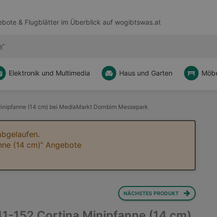
bote & Flugblätter im Überblick auf
wogibtswas.at
Elektronik und Multimedia
Haus und Garten
Möbe
inipfanne (14 cm) bei MediaMarkt Dornbirn Messepark
abgelaufen.
anne (14 cm)“ Angebote
NÄCHSTES PRODUKT
41-152 Cortina Minipfanne (14 cm)