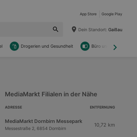
App Store
Google Play
Dein Standort:
Gaißau
l
Drogerien und Gesundheit
Büro und DIY
Weiter
MediaMarkt Filialen in der Nähe
ADRESSE
ENTFERNUNG
MediaMarkt Dornbirn Messepark
10,72 km
Messestraße 2, 6854 Dornbirn