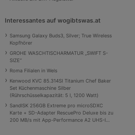
Interessantes auf wogibtswas.at
Samsung Galaxy Buds3, Silver; True Wireless
Kopfhörer
GROHE WASCHTISCHARMATUR „SWIFT S-
SIZE“
Roma Filialen in Wels
Kenwood KVC 85.314SI Titanium Chef Baker
Set Küchenmaschine Silber
(Rührschüsselkapazität: 5 l, 1200 Watt)
SandISK 256GB Extreme pro microSDXC
Karte + SD-Adapter RescuePro Deluxe bis zu
200 MB/s mit App-Performance A2 UHS-I
Class 10 U3 V30; Speicherkarte