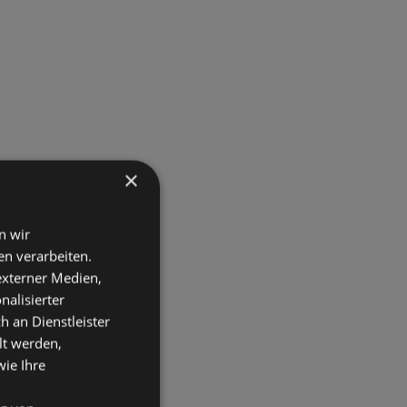
×
n wir
n verarbeiten.
 externer Medien,
nalisierter
an Dienstleister
lt werden,
wie Ihre