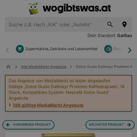
Dein Standort:
Gaißau
Supermärkte, Getränke und Lebensmittel
Elektronik u
Zurück
Wei
Alle MediaMarkt Angebote
Dolce Gusto Dallmayr Prodomo Kaff
Das Angebot von MediaMarkt ist leider abgelaufen.
Gültige „Dolce Gusto Dallmayr Prodomo Kaffeekapseln, 16
Stück, Kompatibles System: Nescafé Dolce Gusto“
Angebote
188 gültige MediaMarkt Angebote
VORHERIGES PRODUKT
NÄCHSTES PRODUKT