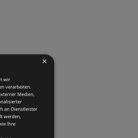
×
n wir
n verarbeiten.
 externer Medien,
nalisierter
an Dienstleister
lt werden,
wie Ihre