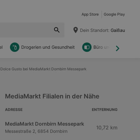
App Store
Google Play
Dein Standort:
Gaißau
l
Drogerien und Gesundheit
Büro und DIY
Weiter
é Dolce Gusto bei MediaMarkt Dornbirn Messepark
MediaMarkt Filialen in der Nähe
ADRESSE
ENTFERNUNG
MediaMarkt Dornbirn Messepark
10,72 km
Messestraße 2, 6854 Dornbirn