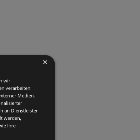
×
n wir
n verarbeiten.
 externer Medien,
nalisierter
an Dienstleister
lt werden,
wie Ihre