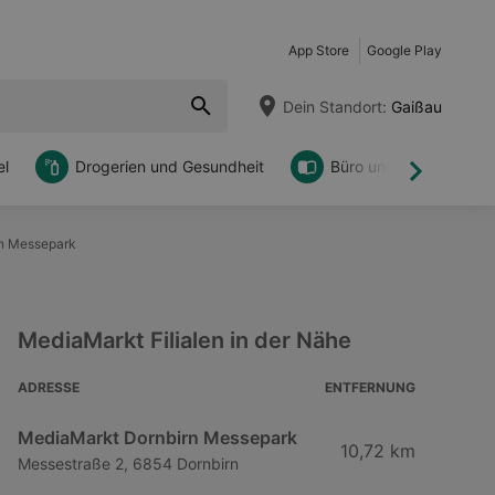
App Store
Google Play
Dein Standort:
Gaißau
l
Drogerien und Gesundheit
Büro und DIY
Weiter
rn Messepark
MediaMarkt Filialen in der Nähe
ADRESSE
ENTFERNUNG
MediaMarkt Dornbirn Messepark
10,72 km
Messestraße 2, 6854 Dornbirn