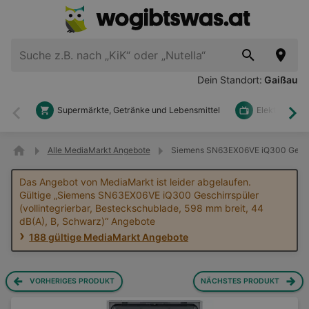
Dein Standort:
Gaißau
Supermärkte, Getränke und Lebensmittel
Elektronik u
Zurück
Wei
Alle MediaMarkt Angebote
Siemens SN63EX06VE iQ300 Geschirr
Das Angebot von MediaMarkt ist leider abgelaufen.
Gültige „Siemens SN63EX06VE iQ300 Geschirrspüler
(vollintegrierbar, Besteckschublade, 598 mm breit, 44
dB(A), B, Schwarz)“ Angebote
188 gültige MediaMarkt Angebote
VORHERIGES PRODUKT
NÄCHSTES PRODUKT