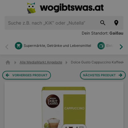
Dein Standort:
Gaißau
Supermärkte, Getränke und Lebensmittel
Elektronik u
Zurück
Wei
Alle MediaMarkt Angebote
Dolce Gusto Cappuccino Kaffeekaps
VORHERIGES PRODUKT
NÄCHSTES PRODUKT