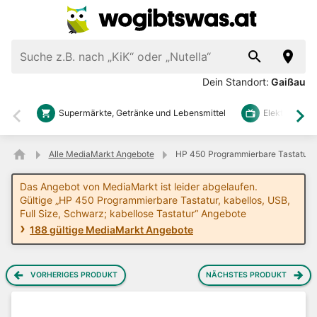
Dein Standort:
Gaißau
Supermärkte, Getränke und Lebensmittel
Elektronik u
Zurück
Wei
Alle MediaMarkt Angebote
HP 450 Programmierbare Tastatur, k
Das Angebot von MediaMarkt ist leider abgelaufen.
Gültige „HP 450 Programmierbare Tastatur, kabellos, USB,
Full Size, Schwarz; kabellose Tastatur“ Angebote
188 gültige MediaMarkt Angebote
VORHERIGES PRODUKT
NÄCHSTES PRODUKT