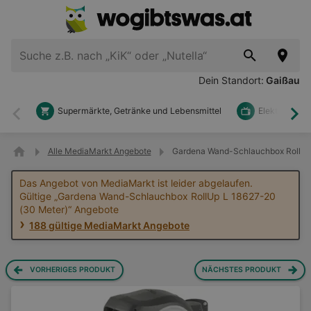
Dein Standort:
Gaißau
Supermärkte, Getränke und Lebensmittel
Elektronik u
Zurück
Wei
Alle MediaMarkt Angebote
Gardena Wand-Schlauchbox RollUp 
Das Angebot von MediaMarkt ist leider abgelaufen.
Gültige „Gardena Wand-Schlauchbox RollUp L 18627-20
(30 Meter)“ Angebote
188 gültige MediaMarkt Angebote
VORHERIGES PRODUKT
NÄCHSTES PRODUKT