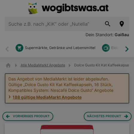
Dein Standort:
Gaißau
Supermärkte, Getränke und Lebensmittel
Elektronik u
Zurück
Wei
Alle MediaMarkt Angebote
Dolce Gusto Kit Kat Kaffeekapseln
Das Angebot von MediaMarkt ist leider abgelaufen.
Gültige „Dolce Gusto Kit Kat Kaffeekapseln, 16 Stück,
Kompatibles System: Nescafé Dolce Gusto“ Angebote
188 gültige MediaMarkt Angebote
VORHERIGES PRODUKT
NÄCHSTES PRODUKT