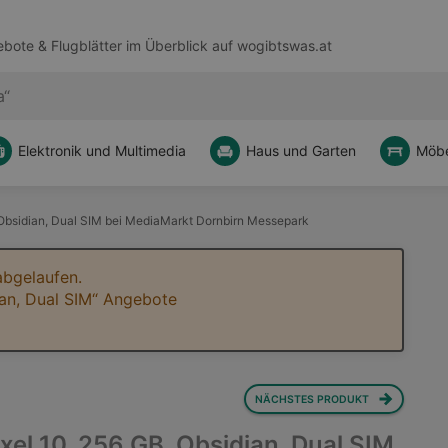
bote & Flugblätter im Überblick auf
wogibtswas.at
Elektronik und Multimedia
Haus und Garten
Möbe
 Obsidian, Dual SIM bei MediaMarkt Dornbirn Messepark
abgelaufen.
ian, Dual SIM“ Angebote
NÄCHSTES PRODUKT
xel 10, 256 GB, Obsidian, Dual SIM