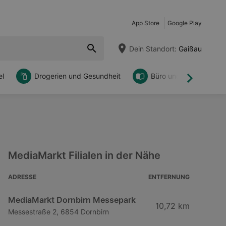
App Store
Google Play
Dein Standort:
Gaißau
l
Drogerien und Gesundheit
Büro und DIY
Weiter
MediaMarkt Filialen in der Nähe
ADRESSE
ENTFERNUNG
MediaMarkt Dornbirn Messepark
10,72 km
Messestraße 2, 6854 Dornbirn