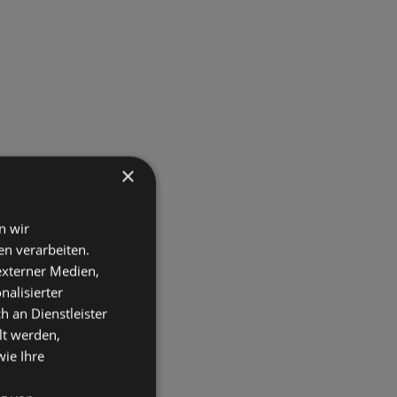
×
n wir
n verarbeiten.
 externer Medien,
nalisierter
an Dienstleister
lt werden,
wie Ihre