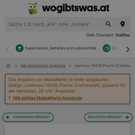
Dein Standort:
Gaißau
Supermärkte, Getränke und Lebensmittel
Elektronik u
Zurück
Wei
Alle MediaMarkt Angebote
bratmaxx 19429 Pfanne (Carbonstahl
Das Angebot von MediaMarkt ist leider abgelaufen.
Gültige „bratmaxx 19429 Pfanne (Carbonstahl, passend für
alle Herdarten, 28 cm)“ Angebote
188 gültige MediaMarkt Angebote
VORHERIGES PRODUKT
NÄCHSTES PRODUKT