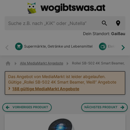
Dein Standort:
Gaißau
Supermärkte, Getränke und Lebensmittel
Elektronik u
Zurück
Wei
Alle MediaMarkt Angebote
Rollei SB-502 4K Smart Beamer, We
Das Angebot von MediaMarkt ist leider abgelaufen.
Gültige „Rollei SB-502 4K Smart Beamer, Weiß“ Angebote
188 gültige MediaMarkt Angebote
VORHERIGES PRODUKT
NÄCHSTES PRODUKT