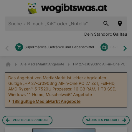
Dein Standort:
Gaißau
Supermärkte, Getränke und Lebensmittel
Elektronik u
Zurück
Wei
Alle MediaMarkt Angebote
HP 27-cr0903ng All-in-One PC 27 
Das Angebot von MediaMarkt ist leider abgelaufen.
Gültige „HP 27-cr0903ng All-in-One PC 27 Zoll, Full-HD,
AMD Ryzen™ 5 7520U Prozessor, 16 GB RAM, 1 TB SSD,
Windows 11 Home, Muschelweiß“ Angebote
188 gültige MediaMarkt Angebote
VORHERIGES PRODUKT
NÄCHSTES PRODUKT