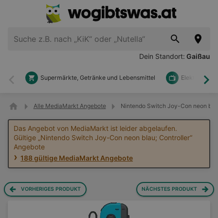
Dein Standort:
Gaißau
Supermärkte, Getränke und Lebensmittel
Elektronik u
Zurück
Wei
Alle MediaMarkt Angebote
Nintendo Switch Joy-Con neon blau
Das Angebot von MediaMarkt ist leider abgelaufen.
Gültige „Nintendo Switch Joy-Con neon blau; Controller“
Angebote
188 gültige MediaMarkt Angebote
VORHERIGES PRODUKT
NÄCHSTES PRODUKT