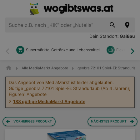
Dein Standort:
Gaißau
Supermärkte, Getränke und Lebensmittel
Elektronik u
Zurück
Wei
Alle MediaMarkt Angebote
geobra 72101 Spiel-Ei: Strandurlau
Das Angebot von MediaMarkt ist leider abgelaufen.
Gültige „geobra 72101 Spiel-Ei: Strandurlaub (Ab 4 Jahren);
Figuren“ Angebote
188 gültige MediaMarkt Angebote
VORHERIGES PRODUKT
NÄCHSTES PRODUKT